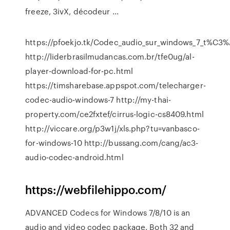
freeze, 3ivX, décodeur ...
https://pfoekjo.tk/Codec_audio_sur_windows_7_t%C
http://liderbrasilmudancas.com.br/tfe0ug/al-
player-download-for-pc.html
https://timsharebase.appspot.com/telecharger-
codec-audio-windows-7 http://my-thai-
property.com/ce2fxtef/cirrus-logic-cs8409.html
http://viccare.org/p3w1j/xls.php?tu=vanbasco-
for-windows-10 http://bussang.com/cang/ac3-
audio-codec-android.html
https://webfilehippo.com/
ADVANCED Codecs for Windows 7/8/10 is an
audio and video codec package. Both 32 and