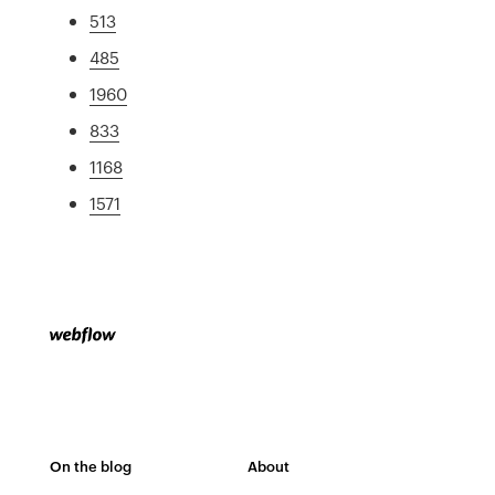
513
485
1960
833
1168
1571
On the blog
About