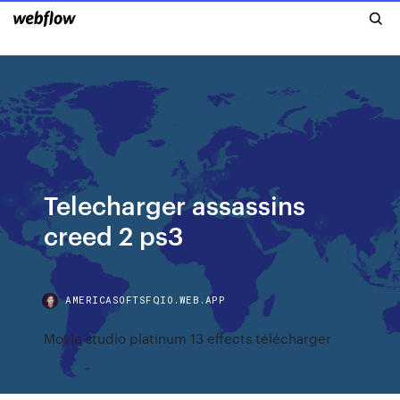
Telecharger assassins
creed 2 ps3
AMERICASOFTSFQIO.WEB.APP
Movie studio platinum 13 effects télécharger